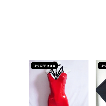
15% OFF 🔥🔥🔥
15%