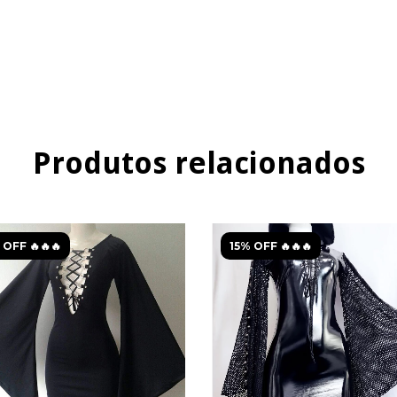
Produtos relacionados
 OFF 🔥🔥🔥
15% OFF 🔥🔥🔥