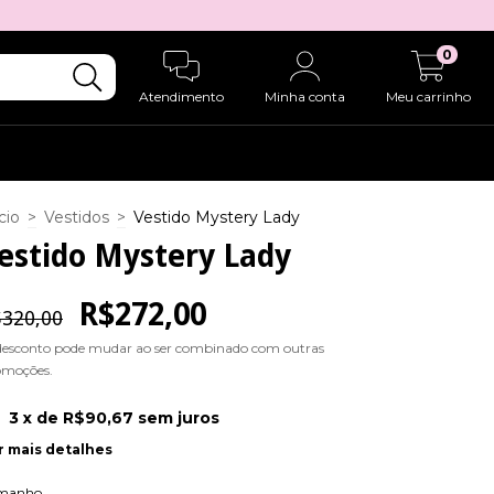
0
Atendimento
Minha conta
Meu carrinho
cio
>
Vestidos
>
Vestido Mystery Lady
estido Mystery Lady
R$272,00
320,00
desconto pode mudar ao ser combinado com outras
omoções.
3
x de
R$90,67
sem juros
r mais detalhes
manho