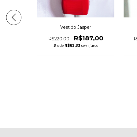
Vestido Jasper
R$187,00
R$220,00
R
3
x de
R$62,33
sem juros
ociety
21,00
m juros