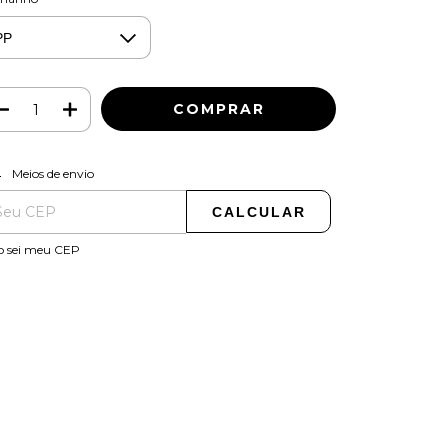
ALTERAR CEP
regas para o CEP:
Meios de envio
CALCULAR
o sei meu CEP