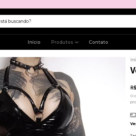
Início
Produtos
Contato
Iní
V
R$
O 
pr
Ve
Ta