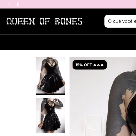
15% OFF 🔥🔥🔥