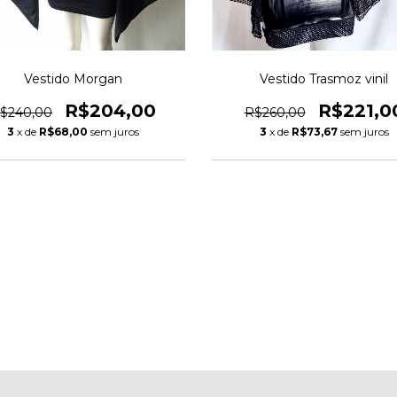
Vestido Morgan
Vestido Trasmoz vinil
R$204,00
R$221,0
$240,00
R$260,00
3
x de
R$68,00
sem juros
3
x de
R$73,67
sem juros