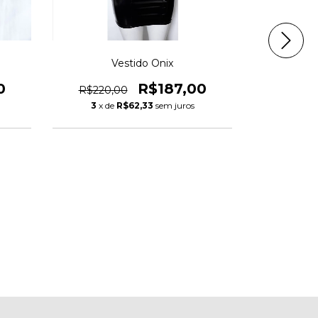
Vestido Onix
Vestid
0
R$187,00
R$220,00
R$180,
3
x de
R$62,33
sem juros
3
x de