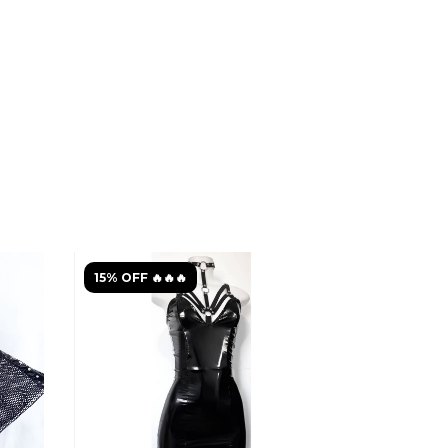
15% OFF 🔥🔥🔥
15% OFF 🔥