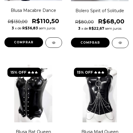
Blusa Macabre Dance
Bolero Spirit of Solitude
R$110,50
R$68,00
R$130,00
R$80,00
3
x de
R$36,83
sem juros
3
x de
R$22,67
sem juros
COMPRAR
COMPRAR
15% OFF 🔥🔥🔥
15% OFF 🔥🔥🔥
Blusa Bat Queen
Blusa Mad Queen