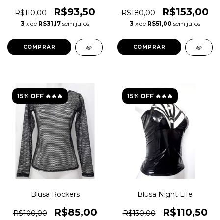
R$93,50
R$153,00
R$110,00
R$180,00
3
x de
R$31,17
sem juros
3
x de
R$51,00
sem juros
COMPRAR
COMPRAR
15% OFF 🔥🔥🔥
15% OFF 🔥🔥🔥
Blusa Rockers
Blusa Night Life
R$85,00
R$110,50
R$100,00
R$130,00