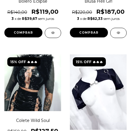
Bolero Eclipse
Blusa Hell Girl
R$119,00
R$187,00
R$140,00
R$220,00
3
x de
R$39,67
sem juros
3
x de
R$62,33
sem juros
COMPRAR
COMPRAR
15% OFF 🔥🔥🔥
15% OFF 🔥🔥🔥
Colete Wild Soul
R$127,50