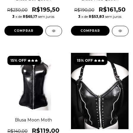
R$195,50
R$161,50
R$230,00
R$190,00
3
x de
R$65,17
sem juros
3
x de
R$53,83
sem juros
COMPRAR
COMPRAR
15% OFF 🔥🔥🔥
15% OFF 🔥🔥🔥
Blusa Moon Moth
R$119,00
R$140,00