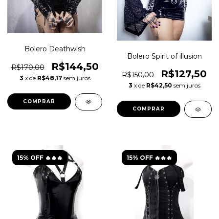
Bolero Deathwish
Bolero Spirit of illusion
R$144,50
R$170,00
R$127,50
R$150,00
3
x de
R$48,17
sem juros
3
x de
R$42,50
sem juros
COMPRAR
COMPRAR
15% OFF 🔥🔥🔥
15% OFF 🔥🔥🔥