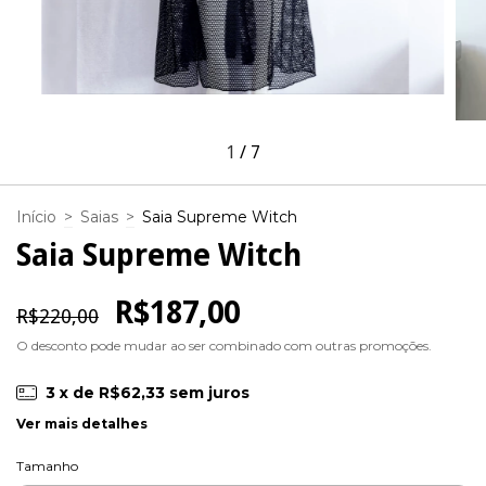
1
/
7
Início
>
Saias
>
Saia Supreme Witch
Saia Supreme Witch
R$187,00
R$220,00
O desconto pode mudar ao ser combinado com outras promoções.
3
x de
R$62,33
sem juros
Ver mais detalhes
Tamanho