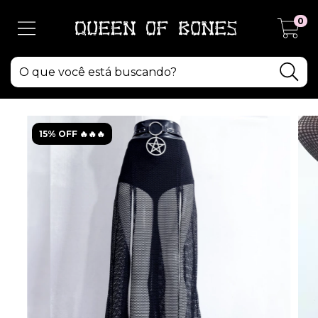
0
15% OFF 🔥🔥🔥