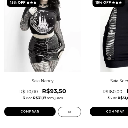
15% OFF 🔥🔥🔥
15% OFF 🔥🔥🔥
Saia Nancy
Saia Sec
R$93,50
R$110,00
R$180,00
3
x de
R$31,17
sem juros
3
x de
R$51,
COMPRAR
COMPRAR