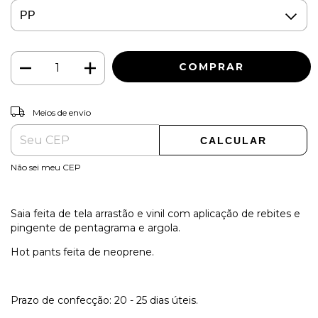
ALTERAR CEP
Entregas para o CEP:
Meios de envio
CALCULAR
Não sei meu CEP
Saia feita de tela arrastão e vinil com aplicação de rebites e
pingente de pentagrama e argola.
Hot pants feita de neoprene.
Prazo de confecção: 20 - 25 dias úteis.