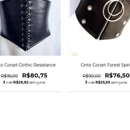
to Corset Gothic Resistance
Cinto Corset Forest Spiri
R$80,75
R$76,50
R$95,00
R$90,00
3
x de
R$26,92
sem juros
3
x de
R$25,50
sem juros