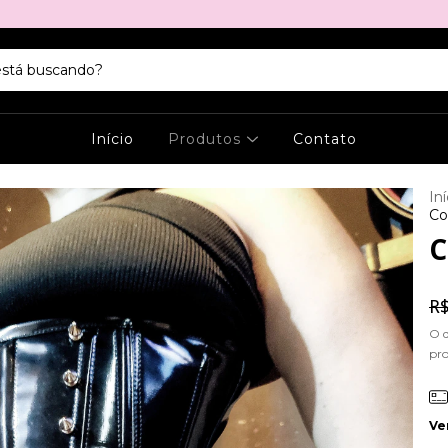
Início
Produtos
Contato
Iní
Co
C
R$
O 
pr
Ve