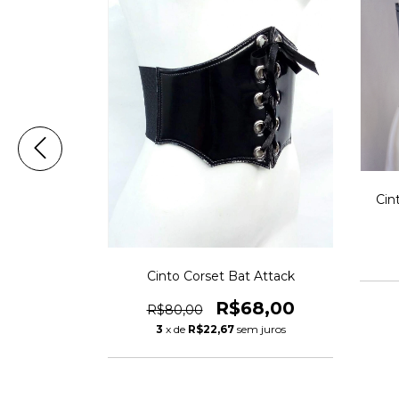
rk Glam
Cin
6,50
m juros
Cinto Corset Bat Attack
R$68,00
R$80,00
3
x de
R$22,67
sem juros