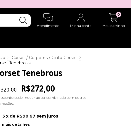
0
Atendimento
Minha conta
Meu carrinho
cio
>
Corset / Corpetes / Cinto Corset
>
rset Tenebrous
orset Tenebrous
R$272,00
320,00
desconto pode mudar ao ser combinado com outras
omoções.
3
x de
R$90,67
sem juros
r mais detalhes