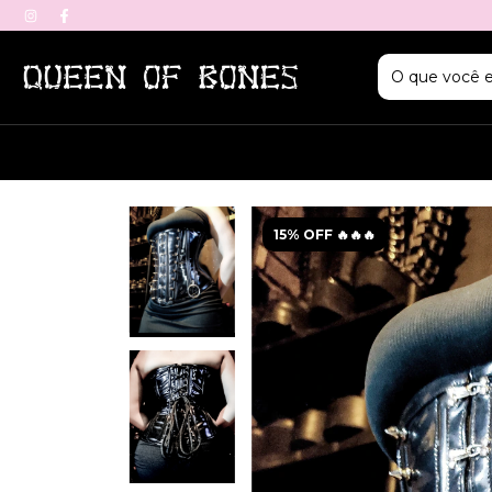
15% OFF 🔥🔥🔥