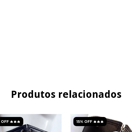
Produtos relacionados
 OFF 🔥🔥🔥
15% OFF 🔥🔥🔥