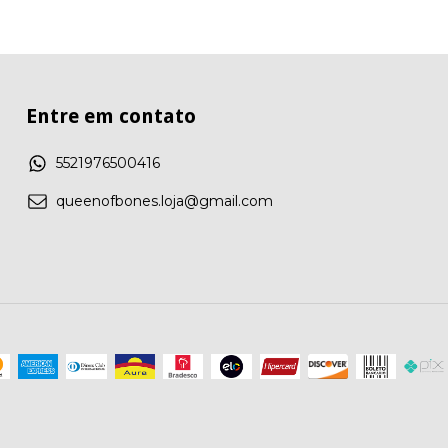
Entre em contato
5521976500416
queenofbones.loja@gmail.com