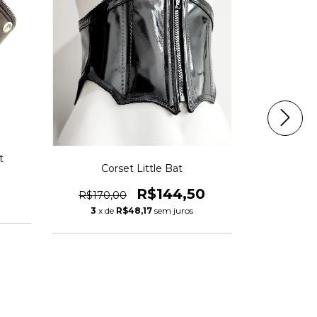
t
Cinto
Corset Little Bat
R$100
R$144,50
R$170,00
3
x de
3
x de
R$48,17
sem juros