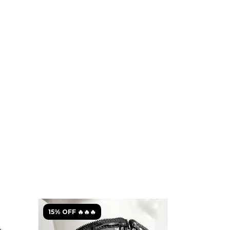
15% OFF 🔥🔥🔥
15% OFF 🔥