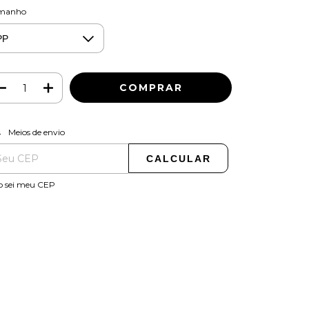
manho
ALTERAR CEP
regas para o CEP:
Meios de envio
CALCULAR
o sei meu CEP