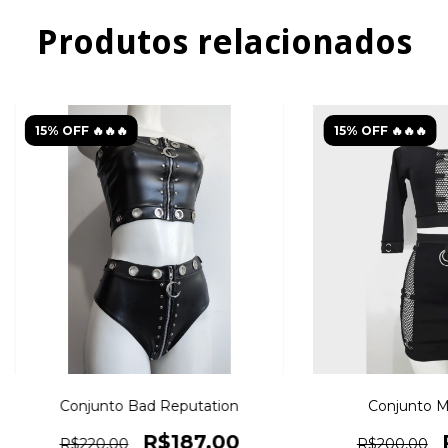
Produtos relacionados
15% OFF 🔥🔥🔥
15% OFF 🔥🔥🔥
Conjunto Bad Reputation
Conjunto M
R$187,00
R$220,00
R$200,00