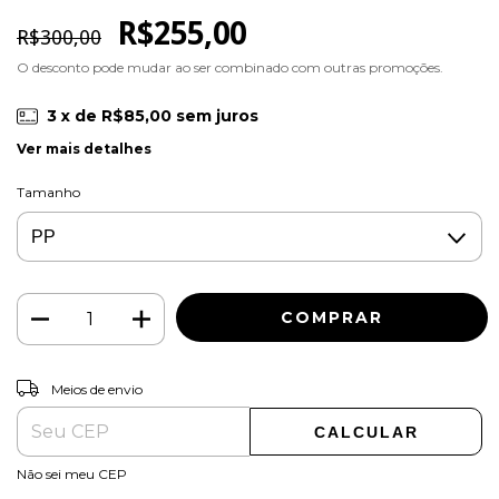
R$255,00
R$300,00
O desconto pode mudar ao ser combinado com outras promoções.
3
x de
R$85,00
sem juros
Ver mais detalhes
Tamanho
ALTERAR CEP
Entregas para o CEP:
Meios de envio
CALCULAR
Não sei meu CEP