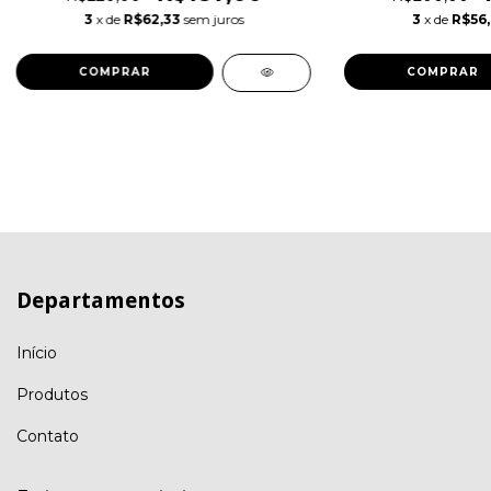
3
x de
R$62,33
sem juros
3
x de
R$56,
COMPRAR
COMPRAR
Departamentos
Início
Produtos
Contato