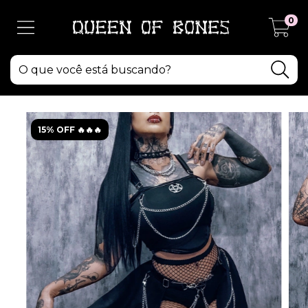
0
15% OFF 🔥🔥🔥