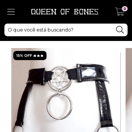
0
15% OFF 🔥🔥🔥