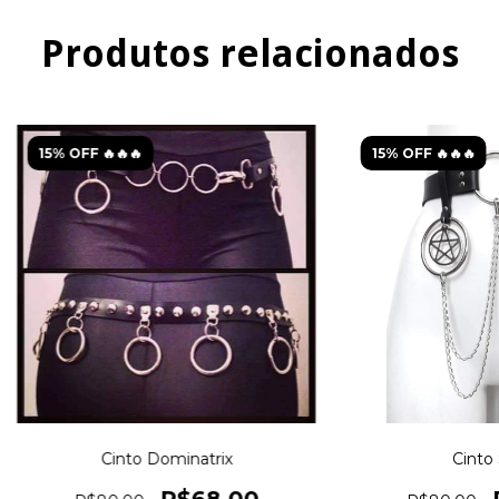
Produtos relacionados
15% OFF 🔥🔥🔥
15% OFF 🔥🔥🔥
Cinto Dominatrix
Cinto