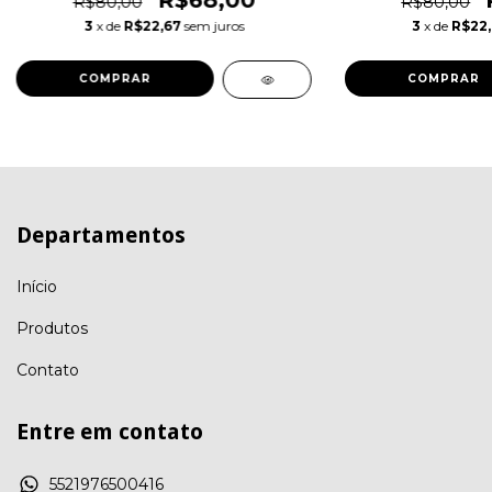
R$68,00
R$80,00
R$80,00
3
x de
R$22,67
sem juros
3
x de
R$22
COMPRAR
COMPRAR
Departamentos
Início
Produtos
Contato
Entre em contato
5521976500416