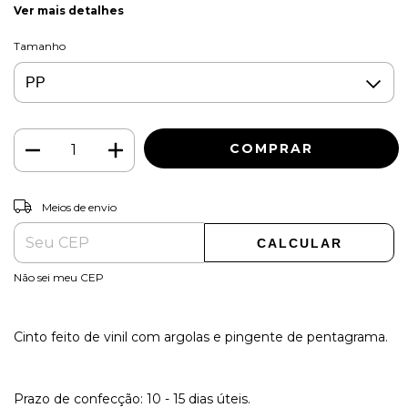
Ver mais detalhes
Tamanho
ALTERAR CEP
Entregas para o CEP:
Meios de envio
CALCULAR
Não sei meu CEP
Cinto feito de vinil com argolas e pingente de pentagrama.
Prazo de confecção: 10 - 15 dias úteis.