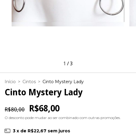
1
/
3
Início
>
Cintos
>
Cinto Mystery Lady
Cinto Mystery Lady
R$68,00
R$80,00
O desconto pode mudar ao ser combinado com outras promoções.
3
x de
R$22,67
sem juros