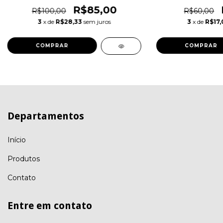
R$85,00
R$60,00
R$100,00
3
x de
R$17,
3
x de
R$28,33
sem juros
COMPRAR
COMPRAR
Departamentos
Início
Produtos
Contato
Entre em contato