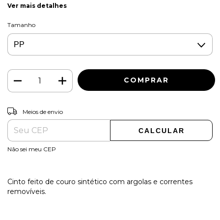
Ver mais detalhes
Tamanho
ALTERAR CEP
Entregas para o CEP:
Meios de envio
CALCULAR
Não sei meu CEP
Cinto feito de couro sintético com argolas e correntes
removíveis.