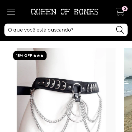
0
15% OFF 🔥🔥🔥